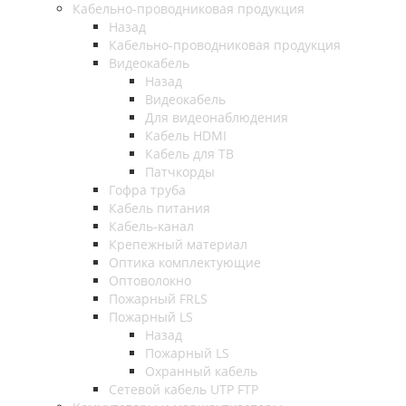
Кабельно-проводниковая продукция
Назад
Кабельно-проводниковая продукция
Видеокабель
Назад
Видеокабель
Для видеонаблюдения
Кабель HDMI
Кабель для ТВ
Патчкорды
Гофра труба
Кабель питания
Кабель-канал
Крепежный материал
Оптика комплектующие
Оптоволокно
Пожарный FRLS
Пожарный LS
Назад
Пожарный LS
Охранный кабель
Сетевой кабель UTP FTP