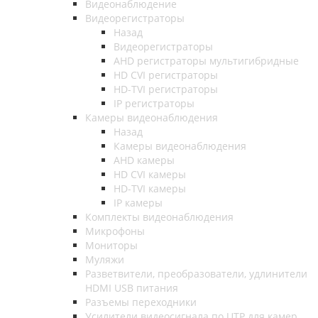
Видеонаблюдение
Видеорегистраторы
Назад
Видеорегистраторы
AHD регистраторы мультигибридные
HD CVI регистраторы
HD-TVI регистраторы
IP регистраторы
Камеры видеонаблюдения
Назад
Камеры видеонаблюдения
AHD камеры
HD CVI камеры
HD-TVI камеры
IP камеры
Комплекты видеонаблюдения
Микрофоны
Мониторы
Муляжи
Разветвители, преобразователи, удлинители
HDMI USB питания
Разъемы переходники
Усилители видеосигнала по UTP для камер