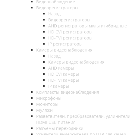
Видеонаблюдение
Видеорегистраторы
Назад
Видеорегистраторы
AHD регистраторы мультигибридные
HD CVI регистраторы
HD-TVI регистраторы
IP регистраторы
Камеры видеонаблюдения
Назад
Камеры видеонаблюдения
AHD камеры
HD CVI камеры
HD-TVI камеры
IP камеры
Комплекты видеонаблюдения
Микрофоны
Мониторы
Муляжи
Разветвители, преобразователи, удлинители
HDMI USB питания
Разъемы переходники
Усилители видеосигнала по UTP для камер