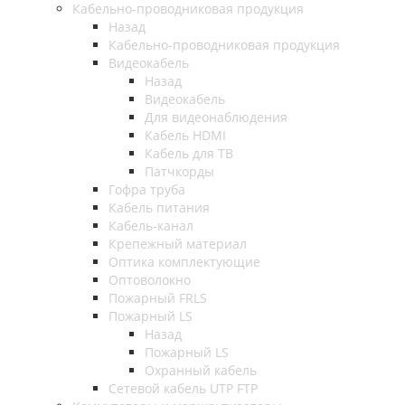
Кабельно-проводниковая продукция
Назад
Кабельно-проводниковая продукция
Видеокабель
Назад
Видеокабель
Для видеонаблюдения
Кабель HDMI
Кабель для ТВ
Патчкорды
Гофра труба
Кабель питания
Кабель-канал
Крепежный материал
Оптика комплектующие
Оптоволокно
Пожарный FRLS
Пожарный LS
Назад
Пожарный LS
Охранный кабель
Сетевой кабель UTP FTP