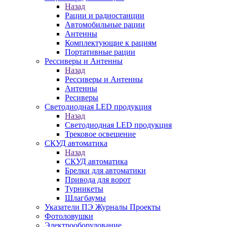
Назад
Рации и радиостанции
Автомобильные рации
Антенны
Комплектующие к рациям
Портативные рации
Рессиверы и Антенны
Назад
Рессиверы и Антенны
Антенны
Ресиверы
Светодиодная LED продукция
Назад
Светодиодная LED продукция
Трековое освещение
СКУД автоматика
Назад
СКУД автоматика
Брелки для автоматики
Привода для ворот
Турникеты
Шлагбаумы
Указатели ПЭ Журналы Проекты
Фотоловушки
Электрооборудование