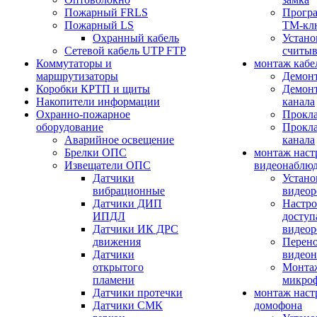
Пожарный FRLS
Прогр
Пожарный LS
ТМ-кл
Охранный кабель
Устано
Сетевой кабель UTP FTP
считыв
Коммутаторы и
монтаж кабе
маршрутизаторы
Демонт
Коробки КРТП и щиты
Демонт
Накопители информации
канала
Охранно-пожарное
Прокла
оборудование
Прокла
Аварийное освещение
канала
Брелки ОПС
монтаж наст
Извещатели ОПС
видеонаблю
Датчики
Устано
вибрационные
видеор
Датчики ДИП
Настро
ИПДЛ
доступ
Датчики ИК ДРС
видеор
движения
Перено
Датчики
видео
открытого
Монтаж
пламени
микро
Датчики протечки
монтаж наст
Датчики СМК
домофона