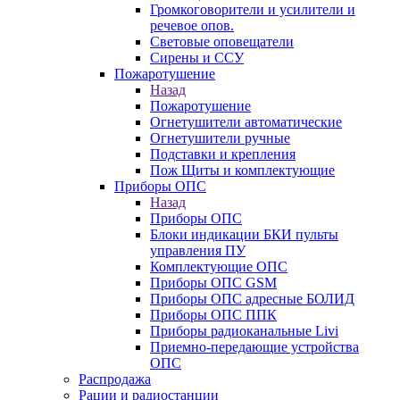
Громкоговорители и усилители и
речевое опов.
Световые оповещатели
Сирены и ССУ
Пожаротушение
Назад
Пожаротушение
Огнетушители автоматические
Огнетушители ручные
Подставки и крепления
Пож Щиты и комплектующие
Приборы ОПС
Назад
Приборы ОПС
Блоки индикации БКИ пульты
управления ПУ
Комплектующие ОПС
Приборы ОПС GSM
Приборы ОПС адресные БОЛИД
Приборы ОПС ППК
Приборы радиоканальные Livi
Приемно-передающие устройства
ОПС
Распродажа
Рации и радиостанции