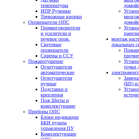
температуры
домоф
ИПР Ручники
Устано
Тревожные кнопки
многок
Оповещатели ОПС
домоф
Громкоговорители
Устано
и усилители и
панели
речевое опов.
монтаж наст
Световые
локальных с
оповещатели
Пожар
Сирены и ССУ
прочие
Пожаротушение
Устано
Огнетушители
точки 
автоматические
электромонт
Огнетушители
Замена
ручные
(БП) и
Подставки и
Устано
крепления
источн
Пож Щиты и
комплектующие
Приборы ОПС
Блоки индикации
БКИ пульты
управления ПУ
Комплектующие