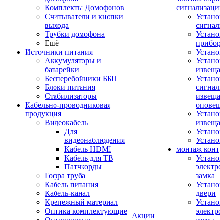
Комплекты Домофонов
сигнализаци
Считыватели и кнопки
Устано
выхода
сигнал
Трубки домофона
Устано
Ещё
прибо
Источники питания
Устан
Аккумуляторы и
Устано
батарейки
извещ
Бесперебойники ББП
Устано
Блоки питания
сигнал
Стабилизаторы
извеща
Кабельно-проводниковая
оповещ
продукция
Устано
Видеокабель
извеща
Для
Устан
видеонаблюдения
Устано
Кабель HDMI
монтаж конт
Кабель для ТВ
Устано
Патчкорды
электр
Гофра труба
замка
Кабель питания
Устано
Кабель-канал
двери
Крепежный материал
Устано
Оптика комплектующие
электр
Акции
Оптоволокно
замка