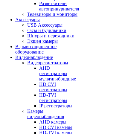
Разветвители
автоприкуривателя
Телевизоры и мониторы
Аксессуары
USB Аксессуары
часы и будильники
Шнуры и переходники
Экшен камеры
Взрывозащищенное
оборудование
Видеонаблюдение
Видеорегистраторы
AHD
регистраторы
мультигибридные
HD CVI
регистраторы
HD-TVI
регистраторы
IP регистраторы
Камеры
видеонаблюдения
AHD камеры
HD CVI камеры
HD-TVI камеры