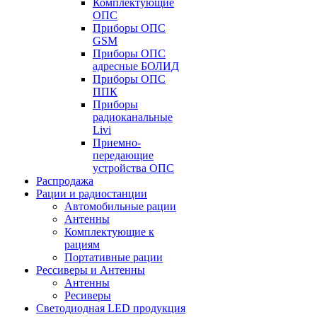
Комплектующие
ОПС
Приборы ОПС
GSM
Приборы ОПС
адресные БОЛИД
Приборы ОПС
ППК
Приборы
радиоканальные
Livi
Приемно-
передающие
устройства ОПС
Распродажа
Рации и радиостанции
Автомобильные рации
Антенны
Комплектующие к
рациям
Портативные рации
Рессиверы и Антенны
Антенны
Ресиверы
Светодиодная LED продукция