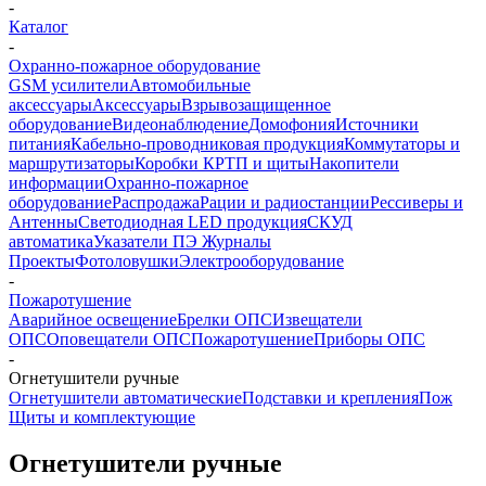
-
Каталог
-
Охранно-пожарное оборудование
GSM усилители
Автомобильные
аксессуары
Аксессуары
Взрывозащищенное
оборудование
Видеонаблюдение
Домофония
Источники
питания
Кабельно-проводниковая продукция
Коммутаторы и
маршрутизаторы
Коробки КРТП и щиты
Накопители
информации
Охранно-пожарное
оборудование
Распродажа
Рации и радиостанции
Рессиверы и
Антенны
Светодиодная LED продукция
СКУД
автоматика
Указатели ПЭ Журналы
Проекты
Фотоловушки
Электрооборудование
-
Пожаротушение
Аварийное освещение
Брелки ОПС
Извещатели
ОПС
Оповещатели ОПС
Пожаротушение
Приборы ОПС
-
Огнетушители ручные
Огнетушители автоматические
Подставки и крепления
Пож
Щиты и комплектующие
Огнетушители ручные