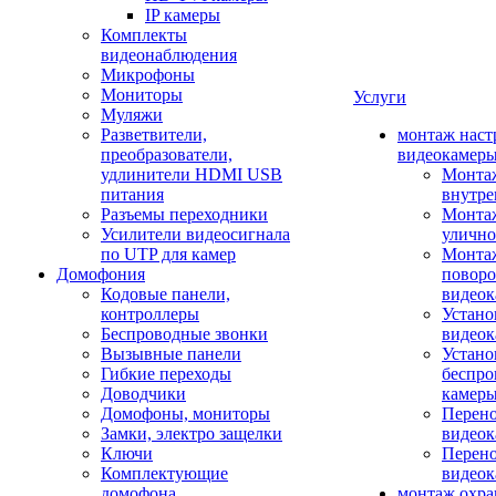
IP камеры
Комплекты
видеонаблюдения
Микрофоны
Мониторы
Услуги
Муляжи
Разветвители,
монтаж наст
преобразователи,
видеокамер
удлинители HDMI USB
Монтаж
питания
внутре
Разъемы переходники
Монтаж
Усилители видеосигнала
улично
по UTP для камер
Монтаж
Домофония
повор
Кодовые панели,
видео
контроллеры
Устано
Беспроводные звонки
видеок
Вызывные панели
Устано
Гибкие переходы
беспро
Доводчики
камер
Домофоны, мониторы
Перено
Замки, электро защелки
видео
Ключи
Перено
Комплектующие
видео
домофона
монтаж охр