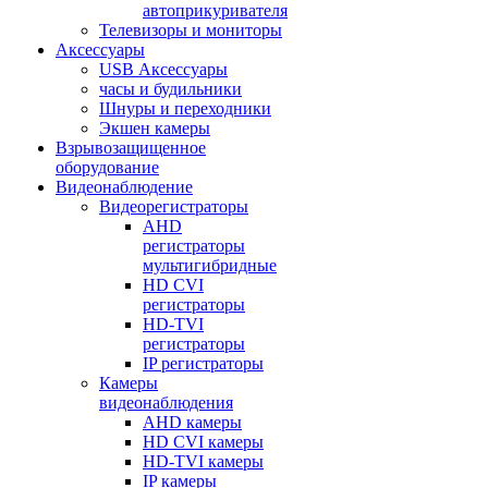
автоприкуривателя
Телевизоры и мониторы
Аксессуары
USB Аксессуары
часы и будильники
Шнуры и переходники
Экшен камеры
Взрывозащищенное
оборудование
Видеонаблюдение
Видеорегистраторы
AHD
регистраторы
мультигибридные
HD CVI
регистраторы
HD-TVI
регистраторы
IP регистраторы
Камеры
видеонаблюдения
AHD камеры
HD CVI камеры
HD-TVI камеры
IP камеры