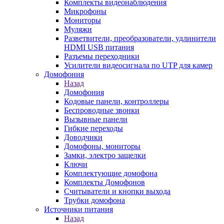
Комплекты видеонаблюдения
Микрофоны
Мониторы
Муляжи
Разветвители, преобразователи, удлинители
HDMI USB питания
Разъемы переходники
Усилители видеосигнала по UTP для камер
Домофония
Назад
Домофония
Кодовые панели, контроллеры
Беспроводные звонки
Вызывные панели
Гибкие переходы
Доводчики
Домофоны, мониторы
Замки, электро защелки
Ключи
Комплектующие домофона
Комплекты Домофонов
Считыватели и кнопки выхода
Трубки домофона
Источники питания
Назад