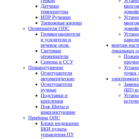
геркон
Устано
Датчики
многок
температуры
домоф
ИПР Ручники
Устано
Тревожные кнопки
многок
Оповещатели ОПС
домоф
Громкоговорители
Устано
и усилители и
панели
речевое опов.
монтаж наст
Световые
локальных с
оповещатели
Пожар
Сирены и ССУ
прочие
Пожаротушение
Устано
Огнетушители
точки 
автоматические
электромонт
Огнетушители
Замена
ручные
(БП) и
Подставки и
Устано
крепления
источн
Пож Щиты и
комплектующие
Приборы ОПС
Блоки индикации
БКИ пульты
управления ПУ