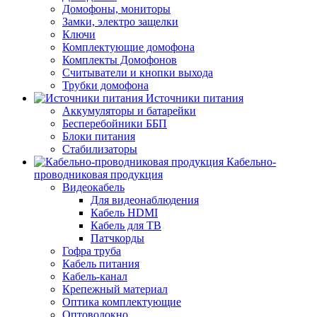
Домофоны, мониторы
Замки, электро защелки
Ключи
Комплектующие домофона
Комплекты Домофонов
Считыватели и кнопки выхода
Трубки домофона
Источники питания
Аккумуляторы и батарейки
Бесперебойники ББП
Блоки питания
Стабилизаторы
Кабельно-
проводниковая продукция
Видеокабель
Для видеонаблюдения
Кабель HDMI
Кабель для ТВ
Патчкорды
Гофра труба
Кабель питания
Кабель-канал
Крепежный материал
Оптика комплектующие
Оптоволокно