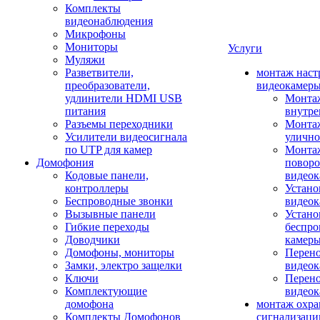
Комплекты
видеонаблюдения
Микрофоны
Мониторы
Услуги
Муляжи
Разветвители,
монтаж наст
преобразователи,
видеокамер
удлинители HDMI USB
Монтаж
питания
внутре
Разъемы переходники
Монтаж
Усилители видеосигнала
улично
по UTP для камер
Монтаж
Домофония
повор
Кодовые панели,
видео
контроллеры
Устано
Беспроводные звонки
видеок
Вызывные панели
Устано
Гибкие переходы
беспро
Доводчики
камер
Домофоны, мониторы
Перено
Замки, электро защелки
видео
Ключи
Перено
Комплектующие
видео
домофона
монтаж охр
Комплекты Домофонов
сигнализаци