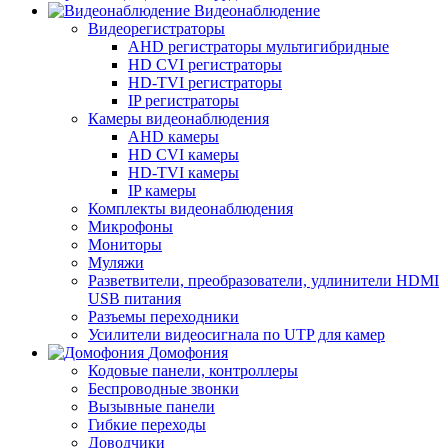
Видеонаблюдение
Видеорегистраторы
AHD регистраторы мультигибридные
HD CVI регистраторы
HD-TVI регистраторы
IP регистраторы
Камеры видеонаблюдения
AHD камеры
HD CVI камеры
HD-TVI камеры
IP камеры
Комплекты видеонаблюдения
Микрофоны
Мониторы
Муляжи
Разветвители, преобразователи, удлинители HDMI
USB питания
Разъемы переходники
Усилители видеосигнала по UTP для камер
Домофония
Кодовые панели, контроллеры
Беспроводные звонки
Вызывные панели
Гибкие переходы
Доводчики