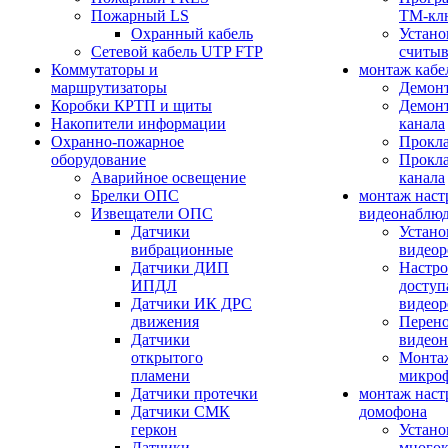
Пожарный LS
ТМ-кл
Охранный кабель
Устано
Сетевой кабель UTP FTP
считыв
Коммутаторы и
монтаж кабе
маршрутизаторы
Демонт
Коробки КРТП и щиты
Демонт
Накопители информации
канала
Охранно-пожарное
Прокла
оборудование
Прокла
Аварийное освещение
канала
Брелки ОПС
монтаж наст
Извещатели ОПС
видеонаблю
Датчики
Устано
вибрационные
видеор
Датчики ДИП
Настро
ИПДЛ
доступ
Датчики ИК ДРС
видеор
движения
Перено
Датчики
видео
открытого
Монтаж
пламени
микро
Датчики протечки
монтаж наст
Датчики СМК
домофона
геркон
Устано
Датчики
многок