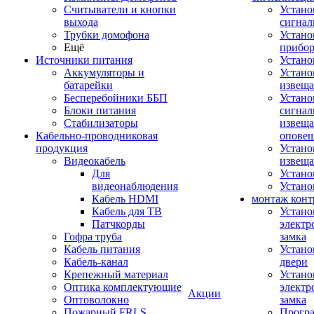
Считыватели и кнопки
Устано
выхода
сигнал
Трубки домофона
Устано
Ещё
прибо
Источники питания
Устан
Аккумуляторы и
Устано
батарейки
извещ
Бесперебойники ББП
Устано
Блоки питания
сигнал
Стабилизаторы
извеща
Кабельно-проводниковая
оповещ
продукция
Устано
Видеокабель
извеща
Для
Устан
видеонаблюдения
Устано
Кабель HDMI
монтаж конт
Кабель для ТВ
Устано
Патчкорды
электр
Гофра труба
замка
Кабель питания
Устано
Кабель-канал
двери
Крепежный материал
Устано
Оптика комплектующие
электр
Акции
Оптоволокно
замка
Пожарный FRLS
Прогр