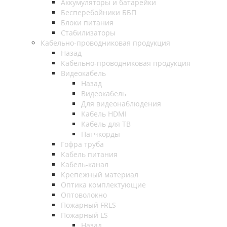
Аккумуляторы и батарейки
Бесперебойники ББП
Блоки питания
Стабилизаторы
Кабельно-проводниковая продукция
Назад
Кабельно-проводниковая продукция
Видеокабель
Назад
Видеокабель
Для видеонаблюдения
Кабель HDMI
Кабель для ТВ
Патчкорды
Гофра труба
Кабель питания
Кабель-канал
Крепежный материал
Оптика комплектующие
Оптоволокно
Пожарный FRLS
Пожарный LS
Назад