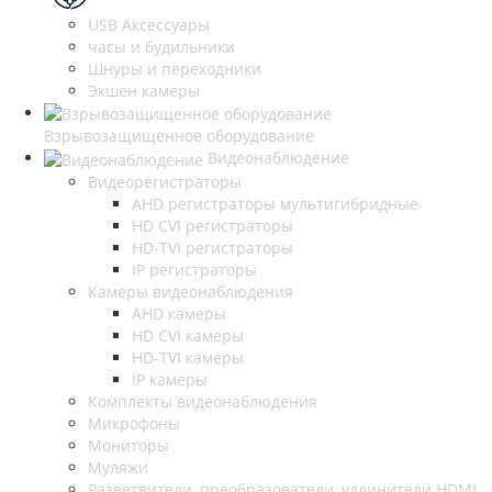
USB Аксессуары
часы и будильники
Шнуры и переходники
Экшен камеры
Взрывозащищенное оборудование
Видеонаблюдение
Видеорегистраторы
AHD регистраторы мультигибридные
HD CVI регистраторы
HD-TVI регистраторы
IP регистраторы
Камеры видеонаблюдения
AHD камеры
HD CVI камеры
HD-TVI камеры
IP камеры
Комплекты видеонаблюдения
Микрофоны
Мониторы
Муляжи
Разветвители, преобразователи, удлинители HDMI