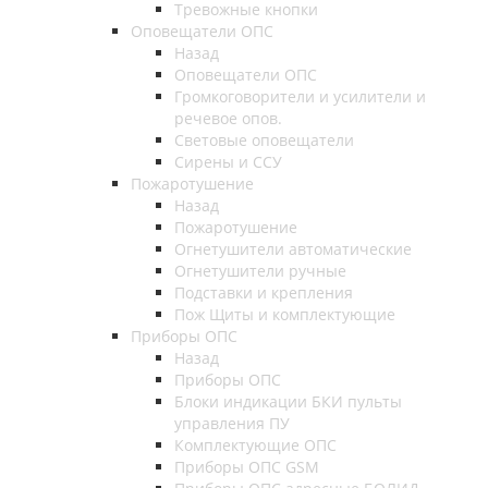
Тревожные кнопки
Оповещатели ОПС
Назад
Оповещатели ОПС
Громкоговорители и усилители и
речевое опов.
Световые оповещатели
Сирены и ССУ
Пожаротушение
Назад
Пожаротушение
Огнетушители автоматические
Огнетушители ручные
Подставки и крепления
Пож Щиты и комплектующие
Приборы ОПС
Назад
Приборы ОПС
Блоки индикации БКИ пульты
управления ПУ
Комплектующие ОПС
Приборы ОПС GSM