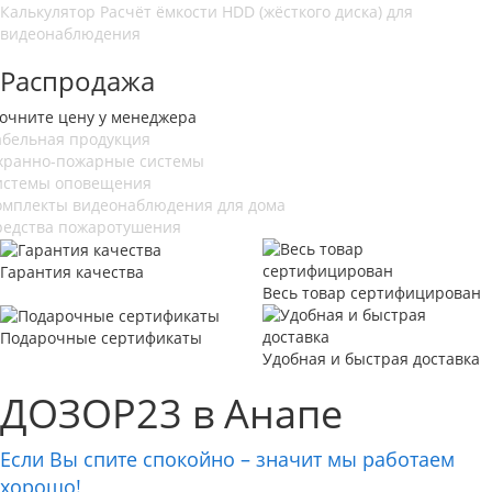
Калькулятор
Расчёт ёмкости HDD (жёсткого диска) для
видеонаблюдения
Распродажа
точните цену у менеджера
абельная продукция
хранно-пожарные системы
истемы оповещения
омплекты видеонаблюдения для дома
редства пожаротушения
Гарантия качества
Весь товар сертифицирован
Подарочные сертификаты
Удобная и быстрая доставка
ДОЗОР23 в Анапе
Если Вы спите спокойно – значит мы работаем
хорошо!