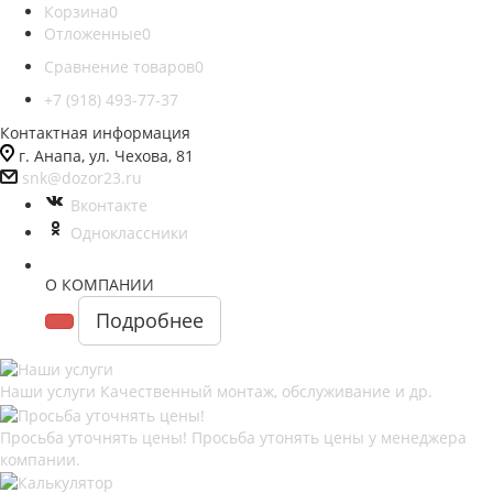
Корзина
0
Отложенные
0
Сравнение товаров
0
+7 (918) 493-77-37
Контактная информация
г. Анапа, ул. Чехова, 81
snk@dozor23.ru
Вконтакте
Одноклассники
О КОМПАНИИ
Подробнее
Наши услуги
Качественный монтаж, обслуживание и др.
Просьба уточнять цены!
Просьба утонять цены у менеджера
компании.