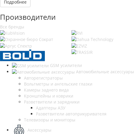
Подробнее
Производители
Все бренды
GSM усилители
Автомобильные аксессуары
Авторегистраторы
Вольтметры и ангельские глазки
Камеры заднего вида
Кронштейны и коврики
Разветвители и зарядники
Адаптеры АЗУ
Разветвители автоприкуривателя
Телевизоры и мониторы
Аксессуары