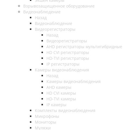
Экшен камеры
Взрывозащищенное оборудование
Видеонаблюдение
Назад
Видеонаблюдение
Видеорегистраторы
Назад
Видеорегистраторы
AHD регистраторы мультигибридные
HD CVI регистраторы
HD-TVI регистраторы
IP регистраторы
Камеры видеонаблюдения
Назад
Камеры видеонаблюдения
AHD камеры
HD CVI камеры
HD-TVI камеры
IP камеры
Комплекты видеонаблюдения
Микрофоны
Мониторы
Муляжи