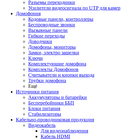
Разъемы переходники
Усилители видеосигнала по UTP для камер
Домофония
Кодовые панели, контроллеры
Беспроводные звонки
Вызывные панели
Гибкие переходы
Доводчики
Домофоны, мониторы
Замки, электро защелки
Ключи
Комплектующие домофона
Комплекты Домофонов
Считыватели и кнопки выхода
Трубки домофона
Ещё
Источники питания
Аккумуляторы и батарейки
Бесперебойники ББП
Блоки питания
Стабилизаторы
Кабельно-проводниковая продукция
Видеокабель
Для видеонаблюдения
Кабель HDMI