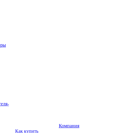
еры
теля-
Компания
Как купить