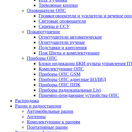
Тревожные кнопки
Оповещатели ОПС
Громкоговорители и усилители и речевое опо
Световые оповещатели
Сирены и ССУ
Пожаротушение
Огнетушители автоматические
Огнетушители ручные
Подставки и крепления
Пож Щиты и комплектующие
Приборы ОПС
Блоки индикации БКИ пульты управления П
Комплектующие ОПС
Приборы ОПС GSM
Приборы ОПС адресные БОЛИД
Приборы ОПС ППК
Приборы радиоканальные Livi
Приемно-передающие устройства ОПС
Распродажа
Рации и радиостанции
Автомобильные рации
Антенны
Комплектующие к рациям
Портативные рации