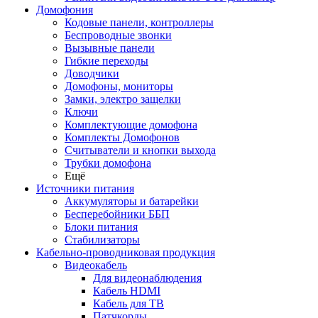
Домофония
Кодовые панели, контроллеры
Беспроводные звонки
Вызывные панели
Гибкие переходы
Доводчики
Домофоны, мониторы
Замки, электро защелки
Ключи
Комплектующие домофона
Комплекты Домофонов
Считыватели и кнопки выхода
Трубки домофона
Ещё
Источники питания
Аккумуляторы и батарейки
Бесперебойники ББП
Блоки питания
Стабилизаторы
Кабельно-проводниковая продукция
Видеокабель
Для видеонаблюдения
Кабель HDMI
Кабель для ТВ
Патчкорды