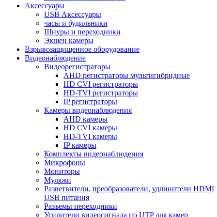
Аксессуары
USB Аксессуары
часы и будильники
Шнуры и переходники
Экшен камеры
Взрывозащищенное оборудование
Видеонаблюдение
Видеорегистраторы
AHD регистраторы мультигибридные
HD CVI регистраторы
HD-TVI регистраторы
IP регистраторы
Камеры видеонаблюдения
AHD камеры
HD CVI камеры
HD-TVI камеры
IP камеры
Комплекты видеонаблюдения
Микрофоны
Мониторы
Муляжи
Разветвители, преобразователи, удлинители HDMI
USB питания
Разъемы переходники
Усилители видеосигнала по UTP для камер