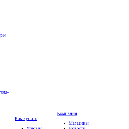
еры
теля-
Компания
Как купить
Магазины
Условия
Новости