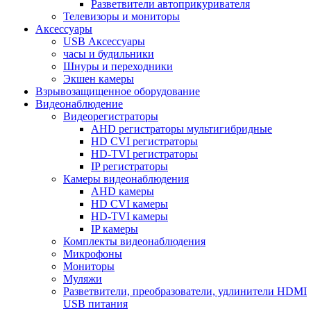
Разветвители автоприкуривателя
Телевизоры и мониторы
Аксессуары
USB Аксессуары
часы и будильники
Шнуры и переходники
Экшен камеры
Взрывозащищенное оборудование
Видеонаблюдение
Видеорегистраторы
AHD регистраторы мультигибридные
HD CVI регистраторы
HD-TVI регистраторы
IP регистраторы
Камеры видеонаблюдения
AHD камеры
HD CVI камеры
HD-TVI камеры
IP камеры
Комплекты видеонаблюдения
Микрофоны
Мониторы
Муляжи
Разветвители, преобразователи, удлинители HDMI
USB питания