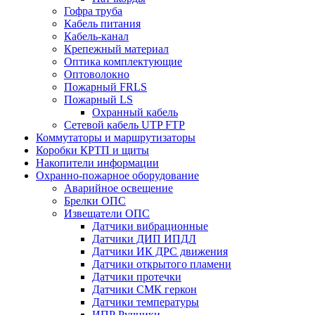
Гофра труба
Кабель питания
Кабель-канал
Крепежный материал
Оптика комплектующие
Оптоволокно
Пожарный FRLS
Пожарный LS
Охранный кабель
Сетевой кабель UTP FTP
Коммутаторы и маршрутизаторы
Коробки КРТП и щиты
Накопители информации
Охранно-пожарное оборудование
Аварийное освещение
Брелки ОПС
Извещатели ОПС
Датчики вибрационные
Датчики ДИП ИПДЛ
Датчики ИК ДРС движения
Датчики открытого пламени
Датчики протечки
Датчики СМК геркон
Датчики температуры
ИПР Ручники