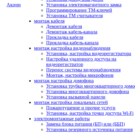
Акции
Установка электромагнитного замка
Программирование ТМ-ключей
Установка ТМ считывателя
монтаж кабеля
Демонтаж кабеля
Демонтаж кабель-канала
Прокладка кабеля
Прокладка кабель-канала
монтаж настройка видеонаблюдения
Установка, настройка видеорегистратора
Настройка удаленного доступа на
видеорегистратор
Перенос системы видеонаблюдения
Монтаж, настройка микрофонов
монтаж настройка домофона
Установка трубки многоквартирного дом
Установка многоквартирного домофона
Установка вызывной панели
монтаж настройка локальных сетей
Пожаротушение и прочие услуги
Установка, настройка точки доступа Wi-Fi
электромонтажные работы
Замена блока питания (БП) или (ББП)
Установка резервного источника питания